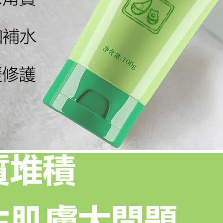
原形畢露，隻能被動地在白天塗抹厚厚的遮瑕膏、粉底液，最後
刺大爆發，陷入惡性循環，極度無奈？這款植萃深層淨透
臉部磨
控肌膚健康的權利，精選能強力溶解局部角質、活化受損毛孔、
物成分（如木瓜酵素、金縷梅精華、茶樹精油），不含任何對人
劑，使用極其方便，日常隨手一洗即可主動出擊，其顯著的強根
，能在每一次洗臉的瞬間為肌膚注入潔淨能量，告別被動折磨，
砂膏，重新做回自己膚色的絕對主宰！