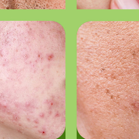
以供下次發佈留言時使用。
膚之美