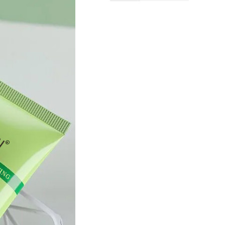
潤美肌。
搜尋
搜
尋