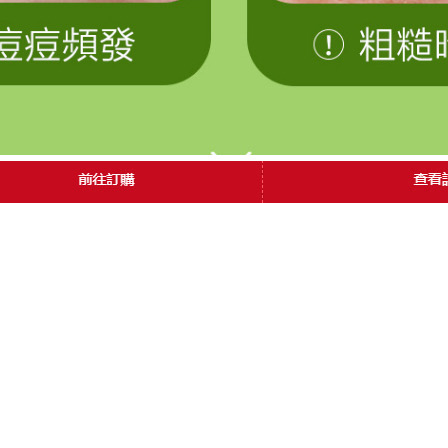
面部搓泥寶幫你洗去熬夜久坐的肌膚