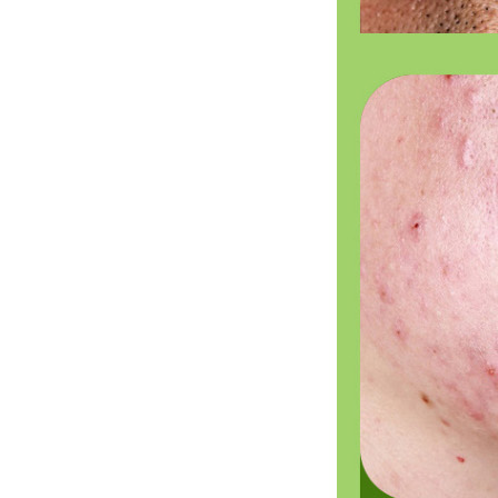
個人網站網址
在
瀏覽器
中儲存顯示名稱、電子郵件地址及個人網站網址，
文
上一篇文章
章
面部搓泥寶去角質溫和煥醒肌
上